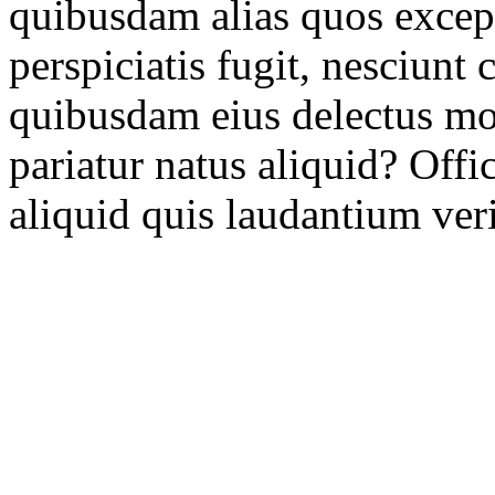
quibusdam alias quos except
perspiciatis fugit, nesciun
quibusdam eius delectus mol
pariatur natus aliquid? Off
aliquid quis laudantium verit