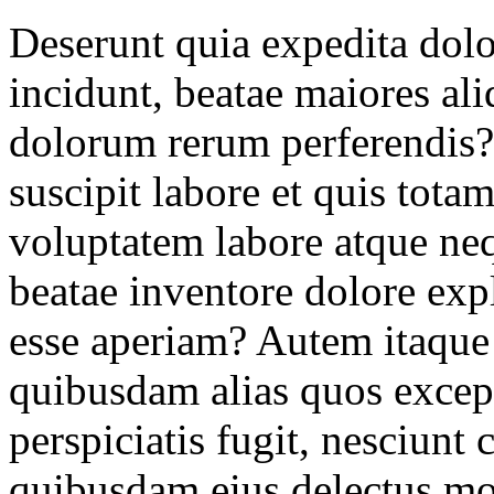
Deserunt quia expedita dolo
incidunt, beatae maiores al
dolorum rerum perferendis?
suscipit labore et quis tot
voluptatem labore atque neq
beatae inventore dolore exp
esse aperiam? Autem itaque
quibusdam alias quos except
perspiciatis fugit, nesciun
quibusdam eius delectus mol